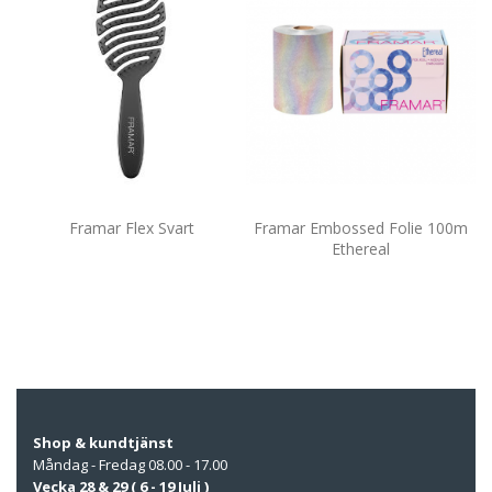
Framar Flex Svart
Framar Embossed Folie 100m
F
Ethereal
Shop & kundtjänst
Måndag - Fredag 08.00 - 17.00
Vecka 28 & 29 ( 6 - 19 Juli )