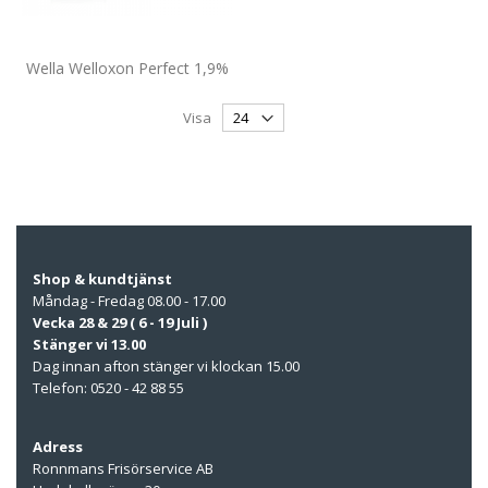
Wella Welloxon Perfect 1,9%
Visa
Shop & kundtjänst
Måndag - Fredag 08.00 - 17.00
Vecka 28 & 29 ( 6 - 19 Juli )
Stänger vi 13.00
Dag innan afton stänger vi klockan 15.00
Telefon: 0520 - 42 88 55
Adress
Ronnmans Frisörservice AB