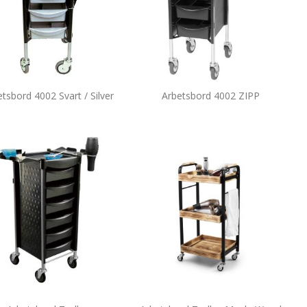
tsbord 4002 Svart / Silver
Arbetsbord 4002 ZIPP