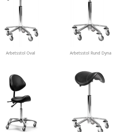
Arbetsstol Oval
Arbetsstol Rund Dyna