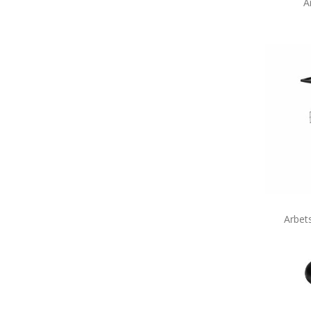
A
Arbet