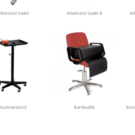
rbetsstol Sadel
Arbetsstol Sadel B
Ar
Assistansbord
Barnkudde
Bord