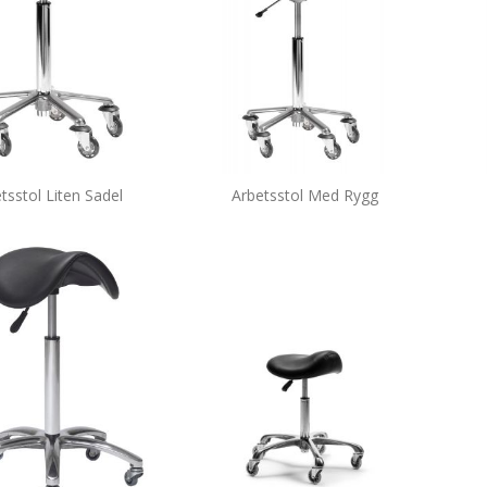
tsstol Liten Sadel
Arbetsstol Med Rygg