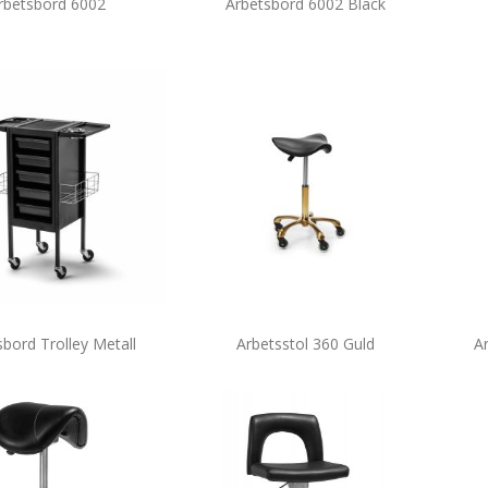
rbetsbord 6002
Arbetsbord 6002 Black
sbord Trolley Metall
Arbetsstol 360 Guld
A