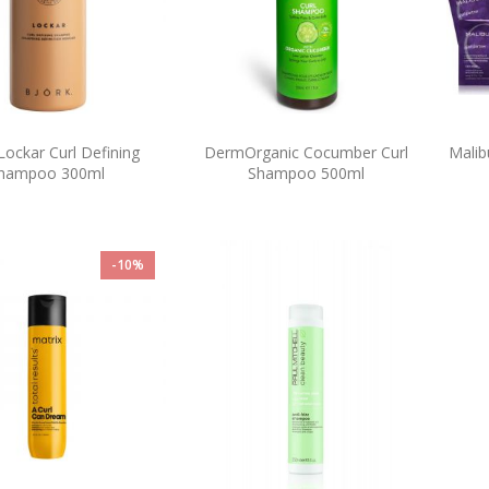
Lockar Curl Defining
DermOrganic Cocumber Curl
Malib
hampoo 300ml
Shampoo 500ml
-10%