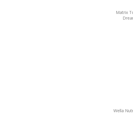
Matrix T
Drea
Wella Nut