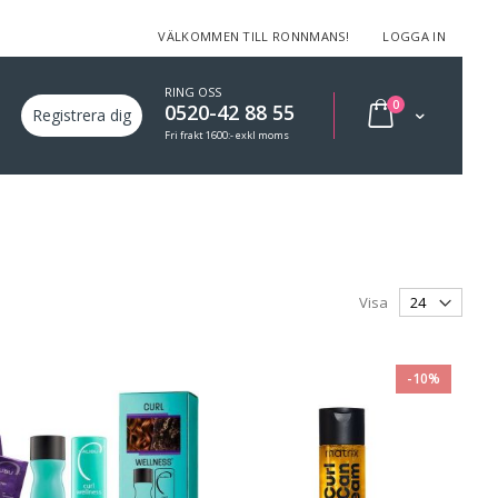
VÄLKOMMEN TILL RONNMANS!
LOGGA IN
RING OSS
varor
0
0520-42 88 55
Min varukorg
Registrera dig
Fri frakt 1600:- exkl moms
Visa
-10%