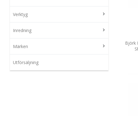
Verktyg
Inredning
Björk 
Märken
S
Utförsäljning