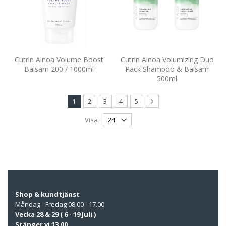
Cutrin Ainoa Volume Boost
Cutrin Ainoa Volumizing Duo
Balsam 200 / 1000ml
Pack Shampoo & Balsam
500ml
Page
You're currently reading page
Page
Page
Page
Page
Page
Nästa
1
2
3
4
5
Visa
Shop & kundtjänst
Måndag - Fredag 08.00 - 17.00
Vecka 28 & 29 ( 6 - 19 Juli )
Stänger vi 13.00