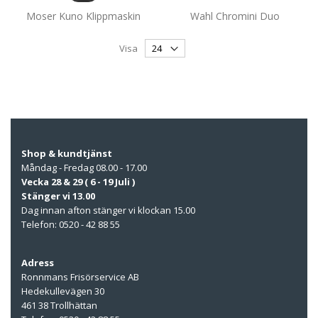
Moser Kuno Klippmaskin
Wahl Chromini Duo
Visa
Shop & kundtjänst
Måndag - Fredag 08.00 - 17.00
Vecka 28 & 29 ( 6 - 19 Juli )
Stänger vi 13.00
Dag innan afton stänger vi klockan 15.00
Telefon: 0520 - 42 88 55
Adress
Ronnmans Frisörservice AB
Hedekullevägen 30
461 38 Trollhättan