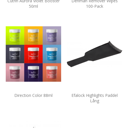
Cutrin Aurora Violet Booster
Denman Remover Wipes
50ml
100-Pack
Direction Color 88ml
Efalock Highlights Paddel
Lång