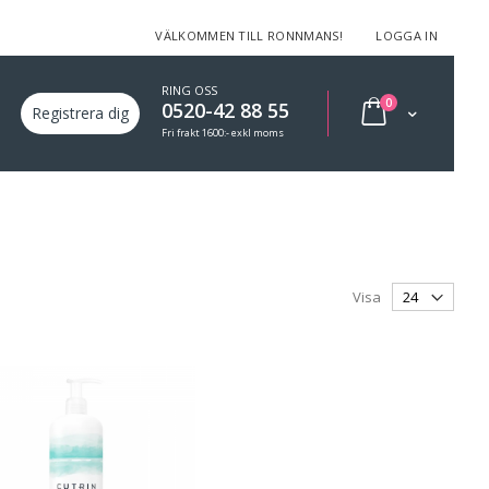
VÄLKOMMEN TILL RONNMANS!
LOGGA IN
RING OSS
varor
0
0520-42 88 55
Min varukorg
Registrera dig
Fri frakt 1600:- exkl moms
Visa