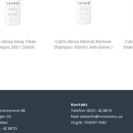
n Ainoa Deep Clean
Cutrin Ainoa Mineral Remove
Cut
mpoo 300 / 500ml
Shampoo 300ml ( Anti-Green )
Sham
Kontakt
isörservice AB
Telefon: 0520 - 42 88 55
gen 30
Mail: webinfo@ronnmans.se
ättan
Org.Nr: 556397-7643
 - 42 88 55