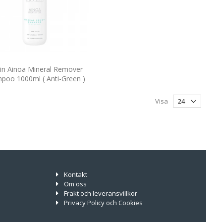
rin Ainoa Mineral Remover
poo 1000ml ( Anti-Green )
Visa
Kontakt
Om oss
Frakt och leveransvillkor
Privacy Policy och Cookies