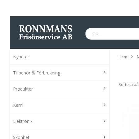
Hoppa
till
innehållet
Sök
Nyheter
Hem
Tillbehör & Förbrukning
Sortera på
Produkter
Kemi
Elektronik
Skönhet