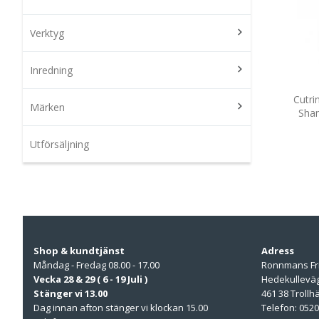
Verktyg
Inredning
Cutri
Märken
Sha
Utförsäljning
Shop & kundtjänst
Adress
Måndag - Fredag 08.00 - 17.00
Ronnmans Fr
Vecka 28 & 29 ( 6 - 19 Juli )
Hedekullevä
Stänger vi 13.00
461 38 Trollh
Dag innan afton stänger vi klockan 15.00
Telefon: 0520