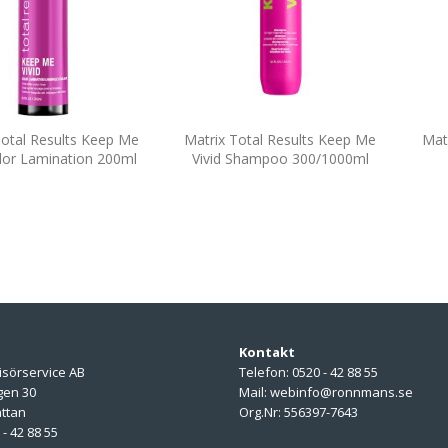
Total Results Keep Me
Matrix Total Results Keep Me
Mat
olor Lamination 200ml
Vivid Shampoo 300/1000ml
Kontakt
isörservice AB
Telefon: 0520 - 42 88 55
gen 30
Mail: webinfo@ronnmans.se
ättan
Org.Nr: 556397-7643
 - 42 88 55