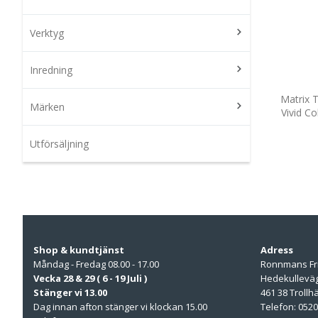
Verktyg
Inredning
Matrix 
Märken
Vivid C
Utförsäljning
Shop & kundtjänst
Adress
Måndag - Fredag 08.00 - 17.00
Ronnmans Fr
Vecka 28 & 29 ( 6 - 19 Juli )
Hedekullevä
Stänger vi 13.00
461 38 Trollh
Dag innan afton stänger vi klockan 15.00
Telefon: 0520