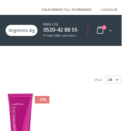
VÄLKOMMEN TILL RONNMANS!
LOGGA IN
RING OSS
varor
0
0520-42 88 55
Min varukorg
Registrera dig
Fri frakt 1600:- exkl moms
Visa
-10%