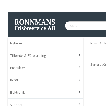
Hoppa
till
innehållet
Sök
Nyheter
Hem
Tillbehör & Förbrukning
Sortera på
Produkter
Kemi
Elektronik
Skönhet