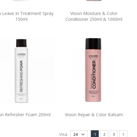
n Leave In Treatment Spray
Vision Moisture & Color
150ml
Conditioner 250ml & 1000ml
ion Refresher Foam 200ml
Vision Repair & Color Balsam
Page
You're currently readi
Page
Page
Page
Nästa
Visa
1
2
3