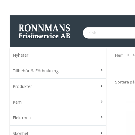
Hoppa
till
innehållet
Sök
Nyheter
Hem
Tillbehör & Förbrukning
Sortera på
Produkter
Kemi
Elektronik
Skönhet