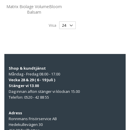
Matrix Biolage VolumeBloom
Balsam
Visa
Shop & kundtjänst
Måndag - Fredag 08.00 - 17.00
Vecka 28 & 29 ( 6 - 19 Juli )
Stänger vi 13.00
Dag innan afton stänger vi klockan 15.00
Telefon: 0520 - 42 88 55
Adress
Ronnmans Frisörservice AB
Hedekullevägen 30