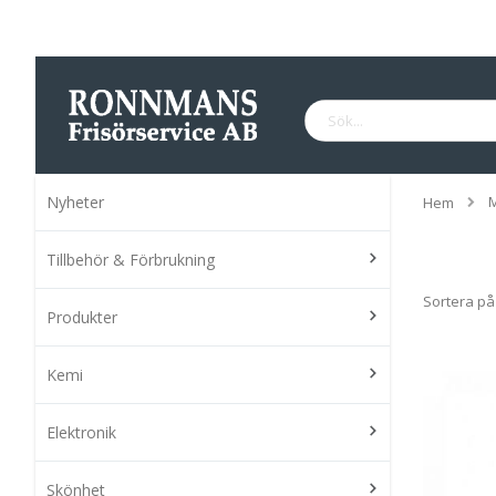
Hoppa
till
innehållet
Sök
Nyheter
Hem
Tillbehör & Förbrukning
Sortera på
Produkter
Kemi
Elektronik
Skönhet