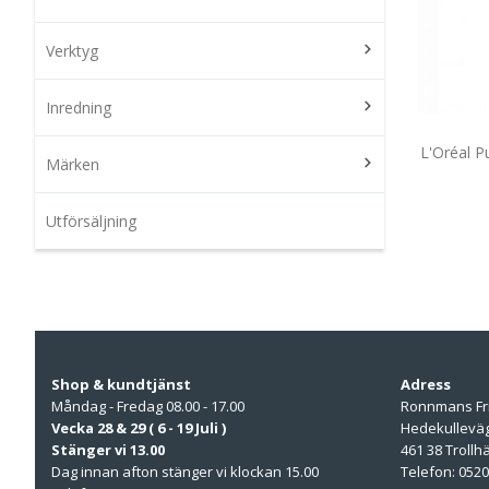
Verktyg
Inredning
L'Oréal 
Märken
Utförsäljning
Shop & kundtjänst
Adress
Måndag - Fredag 08.00 - 17.00
Ronnmans Fr
Vecka 28 & 29 ( 6 - 19 Juli )
Hedekullevä
Stänger vi 13.00
461 38 Trollh
Dag innan afton stänger vi klockan 15.00
Telefon: 0520