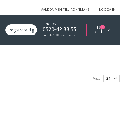
VÄLKOMMEN TILL RONNMANS!
LOGGA IN
RING OSS
varor
0
0520-42 88 55
Min varukorg
Registrera dig
Fri frakt 1600:- exkl moms
Visa