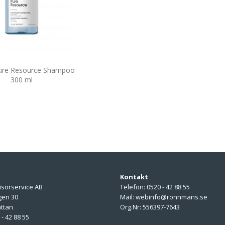
Pure Resource Shampoo
300 ml
Kontakt
isörservice AB
Telefon: 0520 - 42 88 55
gen 30
Mail: webinfo@ronnmans.se
ättan
Org.Nr: 556397-7643
 - 42 88 55