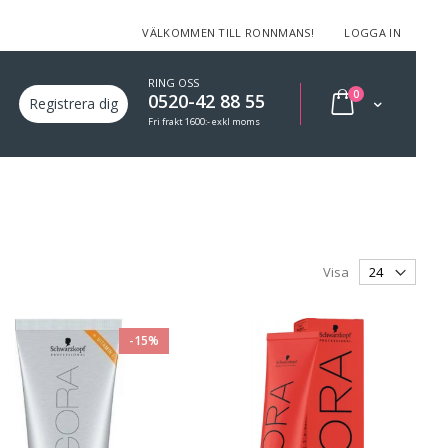
VÄLKOMMEN TILL RONNMANS!
LOGGA IN
RING OSS
varor
0
0520-42 88 55
Min varukorg
Registrera dig
Fri frakt 1600:- exkl moms
Visa
-15%