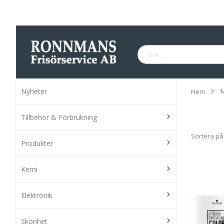
Hoppa
till
innehållet
Sök
Nyheter
Hem
Tillbehör & Förbrukning
Sortera på
Produkter
Kemi
Elektronik
Skönhet